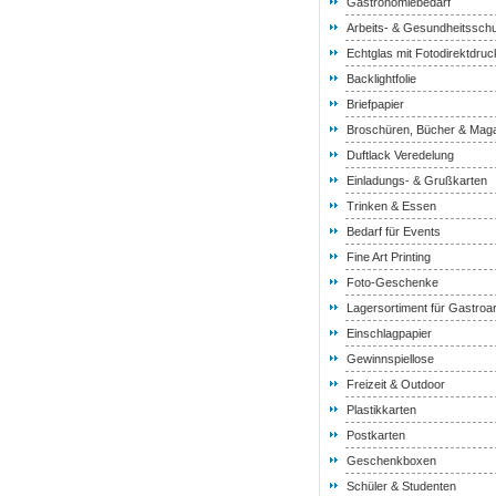
Gastronomiebedarf
Arbeits- & Gesundheitssch
Echtglas mit Fotodirektdruc
Backlightfolie
Briefpapier
Broschüren, Bücher & Mag
Duftlack Veredelung
Einladungs- & Grußkarten
Trinken & Essen
Bedarf für Events
Fine Art Printing
Foto-Geschenke
Lagersortiment für Gastroar
Einschlagpapier
Gewinnspiellose
Freizeit & Outdoor
Plastikkarten
Postkarten
Geschenkboxen
Schüler & Studenten