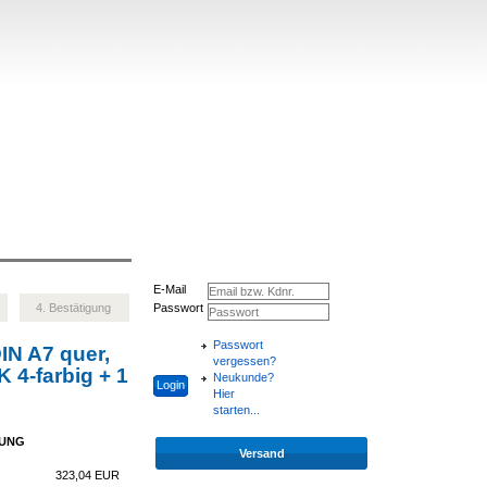
E-Mail
4. Bestätigung
Passwort
Passwort
IN A7 quer,
vergessen?
K 4-farbig + 1
Neukunde?
Hier
starten...
NUNG
Versand
323,04
EUR