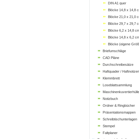
DIN A1 quer
Blöcke 14,8 x 14,8 
Blöcke 21,0 x 21,0 
Blöcke 29,7 x 29,7 
Blöcke 6,2 x 14,8 c
Blöcke 14,8 x 6,2 c
Blöcke (eigene Grö
Briefumschläge
CAD Pläne
Durchschreibesätze
Haftquader / Haftnotize
Klemmbrett
Loseblattsammlung
Maschinenkuvertierhüll
Notizbuch
Ordner & Ringbücher
Präsentationsmappen
Schreibtischunterlagen
Stempel
Faltplaner