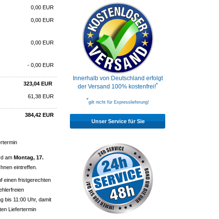
0,00 EUR
0,00 EUR
0,00 EUR
- 0,00 EUR
Innerhalb von Deutschland erfolgt
323,04
EUR
*
der Versand 100% kostenfrei!
61,38
EUR
*
gilt nicht für Expresslieferung!
384,42
EUR
Unser Service für Sie
ertermin
ird am
Montag, 17.
Ihnen eintreffen.
uf einen fristgerechten
ehlerfreien
 bis 11:00 Uhr, damit
ten Liefertermin