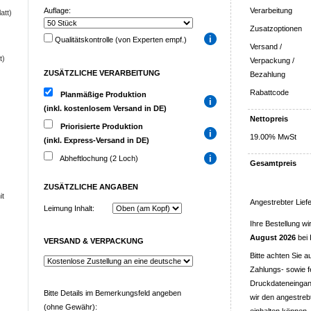
Auflage:
Verarbeitung
att)
Zusatzoptionen
Qualitätskontrolle (von Experten empf.)
Versand /
t)
Verpackung /
ZUSÄTZLICHE VERARBEITUNG
Bezahlung
Rabattcode
Planmäßige Produktion
(inkl. kostenlosem Versand in DE)
Nettopreis
Priorisierte Produktion
19.00% MwSt
(inkl. Express-Versand in DE)
Abheftlochung (2 Loch)
Gesamtpreis
ZUSÄTZLICHE
ANGABEN
it
Angestrebter Lief
Leimung Inhalt:
Ihre Bestellung w
August 2026
bei 
VERSAND & VERPACKUNG
Bitte achten Sie a
Zahlungs- sowie f
Druckdateneingang
Bitte Details im Bemerkungsfeld angeben
wir den angestreb
(ohne Gewähr):