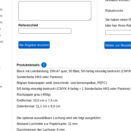
einhalten können.
cm
Rabattcode
cm
Sie haben einen 
cm
Referenzfeld
bitte hier Ihren Ra
m
m
ße)
Produktdetails:
n
Block mit Leimbindung, DIN A7 quer, 50 Blatt, 5/0 farbig einseitig bedruckt (CMYK
Sonderfarbe HKS oder Pantone)
80g/qm Naturpapier weiß (beschreib- und bestempelbar, PEFC)
en
5/0 farbig einseitig bedruckt (CMYK 4-farbig + 1 Sonderfarbe HKS oder Pantone)
Rückpappe grau (400g)
Endformat: 10,5 cm x 7,4 cm
Datenformat: 11,1 cm x 8,0 cm
Die optional auswählbare Lochung wird wie folgt ausgeführt:
Abstand Lochmitte zur Papierkante: 11 mm
Durchmesser der Lochung: 6 mm