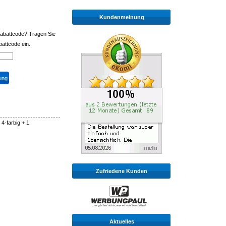
Kundenmeinung
Rabattcode? Tragen Sie
battcode ein.
 4-farbig + 1
Zufriedene Kunden
Aktuelles