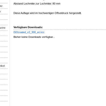
Abstand Lochmitte zur Lochmitte: 80 mm
utz
k
Diese Auflage wird im hochwertigen Offsetdruck hergestellt.
Verfügbare Downloads:
azine
ISOcoated_v2_300_eci.icc
Bisher keine Downloads verfügbar...
tikel