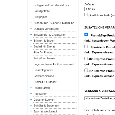
Auflage:
Echtglas mit Fotodirektdruck
Backlightfolie
Qualitätskontrolle (v
Briefpapier
Broschüren, Bücher & Magazine
ZUSÄTZLICHE VERAR
Duftlack Veredelung
Einladungs- & Grußkarten
Planmäßige Produ
Trinken & Essen
(inkl. kostenlosem Ver
Bedarf für Events
Priorisierte Produ
Fine Art Printing
(inkl. Express-Versand
Foto-Geschenke
48h-Express-Produ
Lagersortiment für Gastroartikel
(inkl. Express-Versand
Einschlagpapier
24h-Express-Produ
Gewinnspiellose
(inkl. Express-Versand
Freizeit & Outdoor
Plastikkarten
VERSAND & VERPAC
Postkarten
Geschenkboxen
Schüler & Studenten
Bitte Details im Bemerk
Sport & Wettkampf