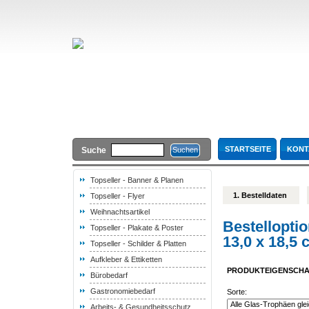
STARTSEITE
KONT
Suche
Topseller - Banner & Planen
1. Bestelldaten
Topseller - Flyer
Weihnachtsartikel
Bestellopti
Topseller - Plakate & Poster
13,0 x 18,5 
Topseller - Schilder & Platten
Aufkleber & Ettiketten
PRODUKTEIGENSCH
Bürobedarf
Gastronomiebedarf
Sorte:
Arbeits- & Gesundheitsschutz