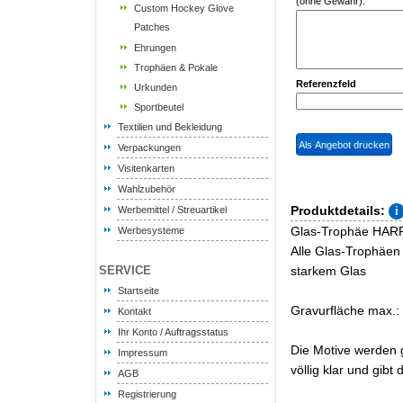
(ohne Gewähr):
Custom Hockey Glove
Patches
Ehrungen
Trophäen & Pokale
Referenzfeld
Urkunden
Sportbeutel
Textilien und Bekleidung
Verpackungen
Visitenkarten
Wahlzubehör
Produktdetails:
Werbemittel / Streuartikel
Glas-Trophäe HARFE 
Werbesysteme
Alle Glas-Trophäen
SERVICE
starkem Glas
Startseite
Gravurfläche max.
Kontakt
Ihr Konto / Auftragsstatus
Die Motive werden g
Impressum
völlig klar und gibt 
AGB
Registrierung