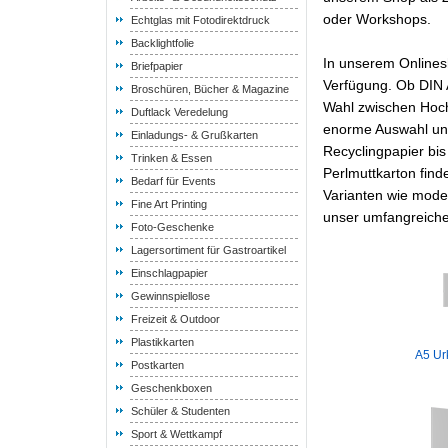
oder Workshops.
Echtglas mit Fotodirektdruck
Backlightfolie
In unserem Onlines
Briefpapier
Verfügung. Ob DIN 
Broschüren, Bücher & Magazine
Wahl zwischen Hoch
Duftlack Veredelung
enorme Auswahl unt
Einladungs- & Grußkarten
Recyclingpapier bis
Trinken & Essen
Perlmuttkarton find
Bedarf für Events
Varianten wie mode
Fine Art Printing
unser umfangreiches
Foto-Geschenke
Lagersortiment für Gastroartikel
Einschlagpapier
Gewinnspiellose
Freizeit & Outdoor
Plastikkarten
A5 Ur
Postkarten
Geschenkboxen
Schüler & Studenten
Sport & Wettkampf