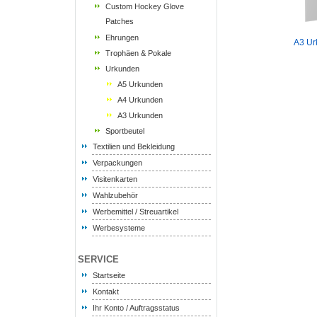
Custom Hockey Glove
Patches
Ehrungen
A3 Ur
Trophäen & Pokale
Urkunden
A5 Urkunden
A4 Urkunden
A3 Urkunden
Sportbeutel
Textilien und Bekleidung
Verpackungen
Visitenkarten
Wahlzubehör
Werbemittel / Streuartikel
Werbesysteme
SERVICE
Startseite
Kontakt
Ihr Konto / Auftragsstatus