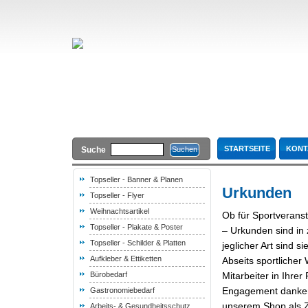
STARTSEITE
KONT
Suche
Topseller - Banner & Planen
Urkunden
Topseller - Flyer
Weihnachtsartikel
Ob für Sportverans
Topseller - Plakate & Poster
– Urkunden sind in 
Topseller - Schilder & Platten
jeglicher Art sind 
Aufkleber & Ettiketten
Abseits sportlicher
Bürobedarf
Mitarbeiter in Ihre
Engagement danken
Gastronomiebedarf
unserem Shop als Ze
Arbeits- & Gesundheitsschutz